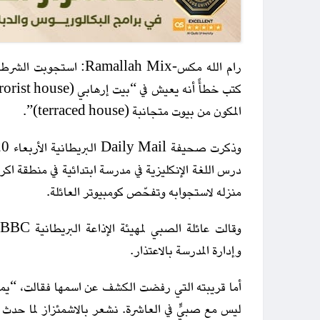
المكون من بيوت متجانبة (terraced house)”.
درس اللغة الإنكليزية في مدرسة ابتدائية في منطقة اكر
منزله لاستجوابه وتفحّص كومبيوتر العائلة.
و
وإدارة المدرسة بالاعتذار.
أما قريبته التي رفضت الكشف عن اسمها فقالت، “يمك
ليس مع صبيٍّ في العاشرة. نشعر بالاشمئزاز لما حدث ل