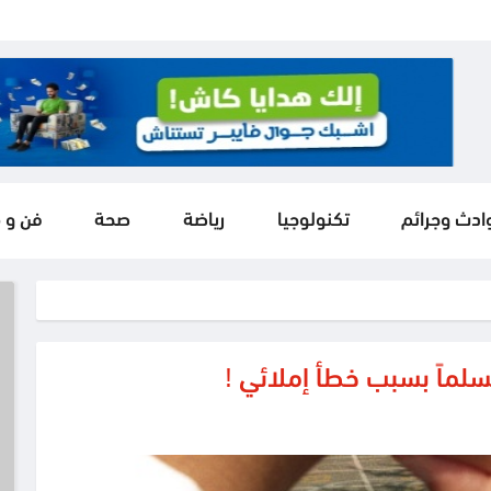
ادث وجرائم
تكنولوجيا
رياضة
صحة
فن و 
لماً بسبب خطأ إملائي !