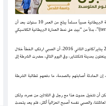
رام الله مكس-Ramallah Mix: استجوبت الشرطة البريطانية صبياً مسلماً يبلغ من العمر 10 سنوات بعد أن
كتب خطأً أنه يعيش في “بيت إرهابي (terrorist house)”، بدلاً من “بيت على نمط العمارة البريطانية الكلاسيكي
وذكرت صحيفة Daily Mail البريطانية الأربعاء 20 يناير/كانون الثاني 2016، أن الصبي ارتكب الخطأ خلال
ينغتون بمدينة لانكشاير، وفي اليوم التالي، حضرت الشرطة إلى
قالت عائلة الصبي لمهيئة الإذاعة البريطانية BBC، إن الحادثة أصابتهم بالصدمة، ما دفعهم لمطالبة الشرطة
ن أن تتخيل حدوث هذا مع رجل في الثلاثين من عمره، ولكن
عائلتنا، والصبي نفسه أصبح انعزالياً أكثر، فلم يعد يتحدث