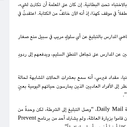
لاختباء تحت البطانية. إن كان على المعلمة أن تكترث لشيء،
لاً في موقف كهذا، إذ أنه الآن خائفٌ من الكتابة. اعتقدتُ في
ماضي المدارس بالتبليغ عن أي سلوكٍ مريب في سبيل منع صغار
ين عن المدارس على تجاهل المنطق السليم، ويدفعهم إلى ردودِ
يا، مقداد فيرسي، أنه سمع بعشرات الحالات المشابهة لحالة
 إلى الأفراد العاديين الذين يمارسون حياتهم اليومية بعينٍ
”.
من جانبه قال الناطق باسم شرطة لانكشاير لصحيفة Daily Mail، “وصل التبليغ إلى الشرطة، لكن وحدةً من
رجال الشرطة وموظفين من الخدمات الاجتماعية هم من قاموا بزيارة العائلة، ولم يشترك أحد من برنامج Prevent