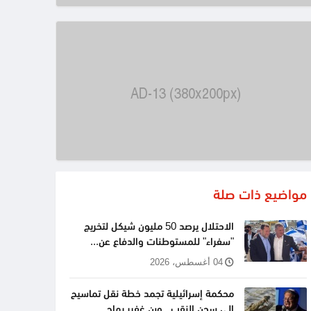
مواضيع ذات صلة
الاحتلال يرصد 50 مليون شيكل لتخريج
"سفراء" للمستوطنات والدفاع عن...
04 أغسطس، 2026
محكمة إسرائيلية تجمد خطة نقل تماسيح
إلى سجن النقب.. وبن غفير يهاج...