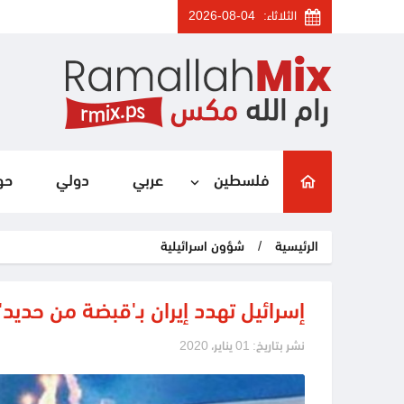
الثلاثاء:
2026-08-04
فلسطين
عربي
دولي
حو
الرئيسية
/
شؤون اسرائيلية
إسرائيل تهدد إيران بـ'قبضة من حديد'
نشر بتاريخ: 01 يناير، 2020