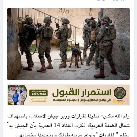
رام الله مكس- تنفيذا لقرارات وزير جيش الاحتلال، باستهداف
شمال الضفة الغربية، ذكرت القناة 14 العبرية بأن الجيش بدأ
بخلع "القفازات" وتوعد مدينة طولكرم وتحديدا مخمياتها .