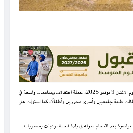
رام الله مكس-شنت قوات الاحتلال الإسرائيلي، فجر اليوم الاثنين 9 يونيو 2025، حملة اعتقالات ومداهمات واسعة في
الت طلبة جامعيين وأسرى محررين وأطفالًا، كما استولت على
نواصرة بعد اقتحام منزله في بلدة فحمة، وعبثت بمحتوياته.