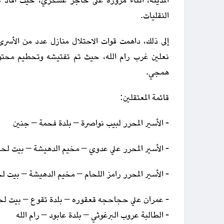
المدينة، أثناء مروره على حاجز عسكري، حيث أفاد ب
النقليات.
إلى ذلك، داهمت قوات الاحتلال منازل عدد من الأسرى
نعلين غرب رام الله، حيث تم تفتيشه وتحطيم محتوي
همجي.
قائمة المعتقلين:
- الأسير المحرر لبيب نواصرة – بلدة فحمة – جنين
- الأسير المحرر علي عدوي – مخيم الدهيشة – بيت لحم
- الأسير المحرر رامز اللحام – مخيم الدهيشة – بيت ل
- عمران علي حجاحجه قعقوره – بلدة تقوع – بيت لح
- الطالبة عروب البرغوثي – بلدة عابود – رام الله