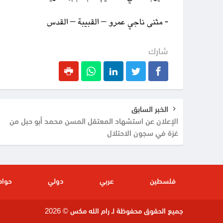
- مثنى ناجي عمرو – القبيبة – القدس
شارك
الخبر السابق
الإعلان عن استشهاد المعتقل المسن محمد أبو حبل من
غزة في سجون الاحتلال
فلسطين
عربي
دولي
حواد
جميع الحقوق محفوظة لـ رام الله مكس © 2026