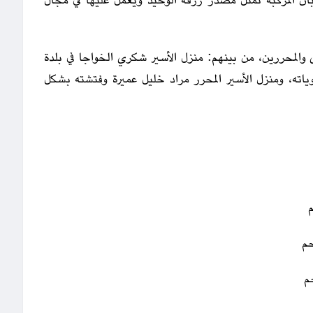
أن المركبة تمثل مصدر رزقه الوحيد ويعمل عليها في مجال
 والمحررين، من بينهم: منزل الأسير شكري الخواجا في بلدة
اته، ومنزل الأسير المحرر مراد خليل عميرة وفتشته بشكل
حم
م