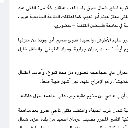
رية المغير شمال شرق رام الله، واعتقلت كلًا من: الفتى عبد
لفتى معتز هيثم أبو نعيم، كما اعتقلت الطالبة الجامعية عروب
البة في جامعة فلسطين التقنية – خضوري.
محرر سليم الأطرش، والسيدة فدوى سميح أبو جودة من منزلها
يم أيضًا: محمد بدران جوابرة، ومراد الطيطي، والطفل خليل
 عمران علي حجاحجه قعقوره من بلدة تقوع، وأعادت اعتقال
دهيشة، رغم الإفراج عنهما قبل أشهر قليلة فقط.
اب أيوب عاصي من مخيم عقبة جبر، عقب مداهمة منزل عائلته.
بة شمال غرب المدينة، واعتقلت مثنى ناجي عمرو بعد مداهمة
كبة الأسير المحرر نصيف عرمان اسعيد من بلدة حزما شمال