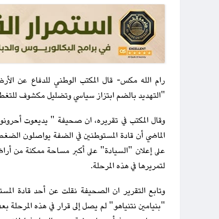
رام الله مكس- قال المكتب الوطني للدفاع عن الأرض
"التهديد بالضم ابتزاز سياسي وتضليل مكشوف للتغطي
وقال المكتب في تقريره، ان صحيفة " يديعوت أحرونو
الماضي أن قادة المستوطنين في الضفة يواصلون الضغط 
على إعلان "السيادة" على أكبر مساحة ممكنة من أ
لتمريرها في هذه المرحلة.
وتابع التقرير ان الصحيفة نقلت عن أحد قادة المست
"بنيامين نتنياهو" لم يصل إلى قرار في هذه المرحلة بع