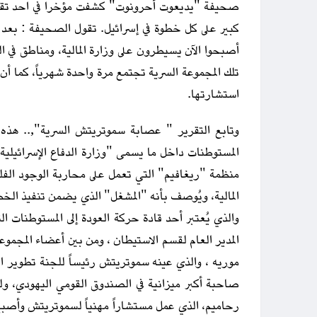
صحيفة "يديعوت أحرونوت" كشفت مؤخرا في احد تقا
كبير على كل خطوة في إسرائيل. تقول الصحيفة : بعد
أصبحوا الآن يسيطرون على وزارة المالية، ومناطق في ال
تلك المجموعة السرية تجتمع مرة واحدة شهرياً، كما أن
استشارتها.
وتابع التقرير " عصابة سموتريتش السرية",.. هذه 
المستوطنات داخل ما يسمى "وزارة الدفاع الإسرائيلي
منظمة "ريغافيم" التي تعمل على محاربة الوجود الف
المالية، ويُوصف بأنه "المشغل" الذي يضمن تنفيذ الخ
والذي يُعتبر أحد قادة حركة العودة إلى المستوطنات 
المدير العام لقسم الاستيطان ، ومن بين أعضاء المجم
موريه ، والذي عينه سموتريتش رئيساً للجنة تطوير الأ
صاحبة أكبر ميزانية في الصندوق القومي اليهودي، وله
رحاميم، الذي عمل مستشاراً مهنياً لسموتريتش وأصبح 