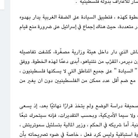
ار للاعتراف بدولة فلسطينية".
طوة كهذه ، فتطبيق السيادة على الضفة الغربية يدار بهدوء
متعددة، حيث هناك إجماع في إسرائيل على ضرورة منع قيام
قاش الذي دار داخل هيئة وزارية مصغّرة، كشفت تفاصيله
 ديرمر، المقرّب من نتنياهو، أبدى دعمًا لهذه الخطوة. ووفق
" السيادة " على جميع المناطق التي لا يسكنها فلسطينيون ،
ة مع ضم أقل عدد ممكن من الفلسطينيين دون ان يغير من
يفة دراسة الوضع ولم يتخذ قرارًا نهائيًا بعد، إذ يسعى
ة، ولا سيما الأميركية، وبحسب التقديرات، فإنه سيتحرك تبعًا
ية. أما شريكه في الحكم ، وزير المالية بتسلئيل سموتريتش ،
وة استباقية وليس كرد فعل ، خاصة في ضوء تصريحاته بأن