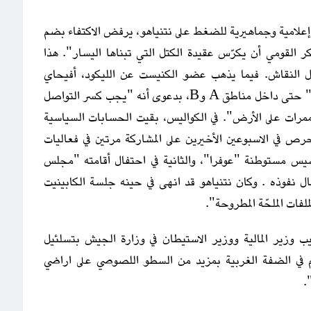
علامية وجماهيرية للضغط على نتنياهو، يرفض الاكتفاء بضم
ر القومي أن يكرّس عقيدة الكتل التي تبناها اليسار". هذا
لنقاش. فيما يذهب عضو الكنيست عن الليكود، أفيحاي
بوآرون، أبعد من ذلك، مطالبًا بضم "الأراضي المفتوحة" حتى داخل مناطق A وB، بدعوى أنه "يجب كسر التواصل
رات على الأرض". في الكواليس، بقيت الحسابات السياسية
ص في الاسبوعين الأخيرين على المشاركة مرتين في فعاليات
أسيس مستوطنة "عوفرا"، والثانية في احتفال أقامته "مجلس
قة على 17 مستوطنة في مجال نفوذه . وكان نتنياهو قد انهى في حينه جلسة الكابينيت
لفات الملحّة المطروحة".
 وزير المالية ووزير الاستيطان في وزارة الجيش بتسلئيل
 في الضفة الغربية بمزيد من السطو اللصوصي على اراضي
.