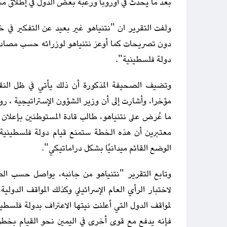
بعد ما يحدث في أوروبا ورغبة بعض الدول في إطلاق مس
ولفت التقرير ان "نتنياهو غير بعيد عن التفكير في خ
دون تصريحات كما أوعز نتنياهو لوزرائه حسب مصادر 
دولة فلسطينية".
وتضيف الصحيفة المذكورة أن ذلك يأتي في ظل الن
مؤخرا، وأشارت إلى أن وزير الشؤون الإستراتيجية ، رون
ما عُرض على نتنياهو، طالب قادة المستوطنين بإعلان 
معتبرين أن هذه الخطة ستمنع قيام دولة فلسطيني
الوضع القائم ميدانيًا بشكل دراماتيكي".
وتابع التقرير "نتنياهو من جانبه، يواصل حسب الصح
لاختبار الرأي العام الإسرائيلي وكذلك المواقف الدولي
لمواقف الدول التي أعلنت نيتها الاعتراف بدولة فلسطين
فإنه يدفع مع قوى أخرى في اليمين نحو القيام بخط