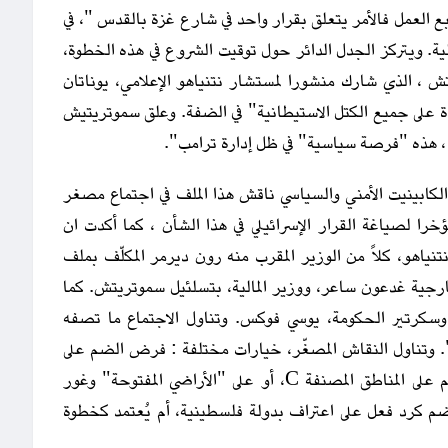
العمل فالأمر يتعلق بقرار واحد في شارع غزة بالقدس "، في
لية. ويتركز الجدل الدائر حول توقيت الشروع في هذه الخطوة،
، الذي شارك منشورا لمستشار نتنياهو الإعلامي، يوناتان
على جميع الكتل الاستيطانية" في الضفة. وعلق سموتريتيش
، هذه "فرصة سياسية" في ظل إدارة ترامب".
 الكابينيت الأمني والسياسي ناقش هذا الملف في اجتماع مصغر
خرا لصياغة القرار الإسرائيلي في هذا الشأن ، كما أكدت ان
ياهو، كلاً من الوزير المقرب منه رون ديرمر المكلّف بملف
خارجية غدعون ساعر، ووزير المالية، بتسلئيل سموتريتش. كما
كرتير الحكومة، يوسي فوكس. وتناول الاجتماع ما تصفه
. وتناول النقاش المصغّر، خيارات مختلفة : فرض الضم على
الكتل الاستيطانية فقط، أم على جميع المستوطنات، أم على المناطق المصنفة C، أو على "الأراضي المفتوحة" وغور
ضم كرد فعل على اعتراف بدولة فلسطينية، أم يُعتمد كخطوة