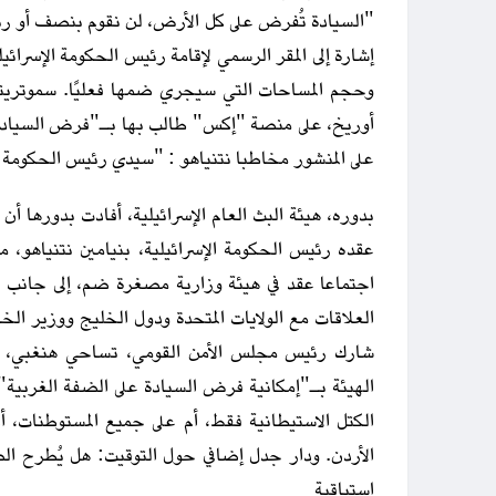
"السيادة تُفرض على كل الأرض، لن نقوم بنصف أو ربع 
إشارة إلى المقر الرسمي لإقامة رئيس الحكومة الإسرائي
وحجم المساحات التي سيجري ضمها فعليًا. سموتريتش 
أوريخ، على منصة "إكس" طالب بها بـ"فرض السيادة 
على المنشور مخاطبا نتنياهو : "سيدي رئيس الحكومة 
بدوره، هيئة البث العام الإسرائيلية، أفادت بدورها أن
عقده رئيس الحكومة الإسرائيلية، بنيامين نتنياهو، مؤ
اجتماعا عقد في هيئة وزارية مصغرة ضم، إلى جانب نتن
العلاقات مع الولايات المتحدة ودول الخليج ووزير ال
شارك رئيس مجلس الأمن القومي، تساحي هنغبي، وس
الهيئة بـ"إمكانية فرض السيادة على الضفة الغربية"
الأردن. ودار جدل إضافي حول التوقيت: هل يُطرح ال
استباقية