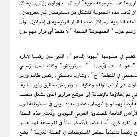
ريرها عن "مجموعة سرية" لرجال مجهولون يؤثرون بشكل
 ان كانت هذه المجموعة تتشكل من مستوطنين غير معروفين ،
ضفة الغربية، ومراكز صنع القرار الرئيسية في إسرائيل ، وأن
 زعيم حزب " الصهيونية الدينية " لا يتخذ أي قرار مهم دون
تضم في صفوفها "يهودا إلياهو" ، الذي عين رئيسا لإدارة
ة "، هو الساعد الأيمن لـ " سموتريتش"، وكلاهما من مؤسسي
لسطيني في المنطقة "ج" ، وشاريا دمسكي، رئيس طاقم وزير
طوات على أرض الواقع وعكيفا سموتريتش، شقيق وزير المالية،
التي تم إخلاؤها بالإضافة إلى هوشع هراري الذي يشغل منصب
وعة أيضاً يهوشوع شيرمان، عضو معهد ديني في مستوطنة آلون
راضي التابعة للصندوق القومي اليهودي، وتُعتبر هذه اللجنة
ا نفوذ كبير. أما العضو الأصغر سناً في المجموعة فهو عومر
رئيساً تنفيذياً لمجلس المستوطنات في الضفة الغربية " يشع