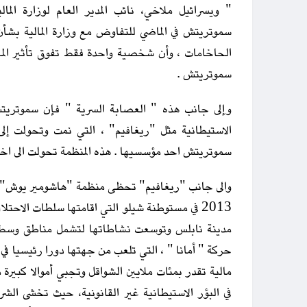
" ويسرائيل ملاخي، نائب المدير العام لوزارة الما
سموتريتش في الماضي للتفاوض مع وزارة المالية بشأن
الحاخامات ، وأن شخصية واحدة فقط تفوق تأثير الم
سموتريتش .
وإلى جانب هذه " العصابة السرية " فإن سموتريت
الاستيطانية مثل "ريغافيم" ، التي نمت وتحولت إل
سموتريتش احد مؤسسيها . هذه المنظمة تحولت الى اخطب
والى جانب "ريغافيم" تحظى منظمة "هاشومير يوش"، 
2013 في مستوطنة شيلو التي اقامتها سلطات الاح
مدينة نابلس وتوسعت نشاطاتها لتشمل مناطق وسط ال
حركة " أمانا " ، التي تلعب من جهتها دورا رئيسيا في
مالية تقدر بمئات ملايين الشواقل وتجبي أموالا كبير
في البؤر الاستيطانية غير القانونية، حيث تخشى الشر