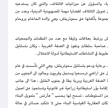
لية، والمسؤول عن ميزانيات الائتلاف، والذي كان يستدعيه
 تمويل الائتلاف لقضايا مهمة للصهيونية الدينية، وعدد من
جموعة بأكملها على سموتريتش، وهي والده الحاخام يروحام
ش يرتبط بعلاقات وثيقة مع عدد من المنظمات والجمعيات
ى صاحبة سلطات ونفوذ في الضفة الغربية ، وكان بتسلئيل
وط في النشاطات الاستيطانية لدولة الاحتلال .
برعاية ودعم بتسلئيل سموتريتش، وهي التي تأسست في عام
تلال على اراضي ترمسعيا وسنجل وقريوت وجالود الى الجنوب من
ضفة الغربية وبرية يطا في جنوب الخليل ، هذا الى جانب
 إقامة بؤر استيطانية زراعية غير قانونية وتستحوذ على اصول
ة من المستوطنات ، تسمح لها بحسب " هآرتس " بتمويل البناء
كات العقارية القياسية البناء حتى لا تتكبد خسائر في حالة