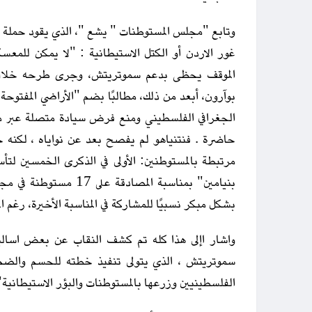
وتابع "مجلس المستوطنات " يشع "، الذي يقود حملة إ
غور الاردن أو الكتل الاستيطانية : "لا يمكن للمعسك
الموقف يحظى بدعم سموتريتش، وجرى طرحه خلال ا
الجغرافي الفلسطيني ومنع فرض سيادة متصلة عبر مم
حاضرة . فنتنياهو لم يفصح بعد عن نواياه ، لكنه حر
مرتبطة بالمستوطنين: الأولى في الذكرى الخمسين لت
بنيامين" بمناسبة المصاد
بشكل مبكر نسبيًا للمشاركة في المناسبة الأخيرة، رغم الم
واشار اإلى هذا كله تم كشف النقاب عن بعض اساليب
سموتريتش ، الذي يتولى تنفيذ خطته للحسم والضم
الفلسطينيين وزرعها بالمستوطنات والبؤر الاستيطانية"