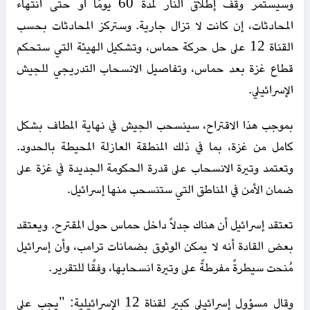
وسيستمر وقف إطلاق النار لمدة 60 يومًا أو حتى انتهاء
المحادثات، إن كانت لا تزال جارية. وستركز المحادثات بحسب
القناة 12 على حل حركة حماس، وتشكيل الهيئة التي ستحكم
قطاع غزة بعد حماس، وتفاصيل الانسحاب التدريجي للجيش
الإسرائيلي.
بموجب هذا الاقتراح، سينسحب الجيش في نهاية المطاف بشكل
كامل من غزة، بما في ذلك المنطقة العازلة المحيطة بالحدود.
وتعتمد وتيرة الانسحاب على قدرة الحكومة الجديدة في غزة على
ضمان الأمن في المناطق التي ستنسحب منها إسرائيل.
تعتقد إسرائيل أن هناك جدلاً داخل حماس حول المقترح. ويعتقد
بعض القادة أنه لا يمكن الوثوق بضمانات ترامب، وأن إسرائيل
مُنحت سيطرةً مفرطةً على وتيرة انسحابها، وفقًا للتقرير.
وقال مسؤول إسرائيلي كبير لقناة 12 الإسرائيلية: "يجب على