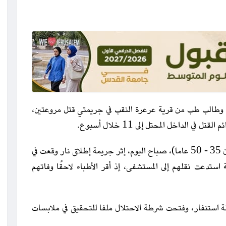
 وطالب طب من قرية عرعرة النقب في جريمتي قتل مروعتين،
 الداخل المحتل إلى 11 خلال أسبوع.
وفي التفاصيل، قُتل ثلاثة أشخاص (تتراوح أعمارهم بين 35 - 50 عاما)، صباح اليوم، إثر جريمة إطلاق نار وقعت في
عت نقلهم إلى المستشفى، إذ أقر الأطباء لاحقًا وفاتهم
 استنفار، وفتحت شرطة الاحتلال ملفا للتحقيق في ملابسات