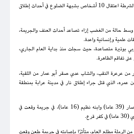
وأنهى حياته وحلمه الأكاديمي في بدايته، حيث أعلنت الشرطة اعتقال 10 أشخاص بشبهة الضلوع في أحداث إطلاق
 وسط حالة من الغضب إزاء تصاعد أحداث العنف والجريمة،
ت علمية وإنسانية واعدة.
ربي بوتيرة متصاعدة، حيث سجلت منذ بداية العام الجاري،
 من عرعرة النقب، والشاب عدي صقر أبو عمار من اللقية،
ن عمره، الذي قتل جراء إطلاق نار في مدينة عرابة بمنطقة
كما قتل اب وابنه من بلدة طرعان هما أدهم نظيم نصار (39 عاما) وابنه نظيم (16 عاما)، في جريمة وقعت في
قرع.
من الرملة مطلع العام، متأثرًا بإصابته في جريمة طعن وقعت