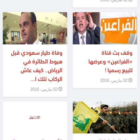
وقف بث قناة
وفاة طيار سعودي قبل
«الفراعين» وعرضها
هبوط الطائرة في
للبيع رسميا !
الرياض.. كيف عاش
الركاب تلك ا...
02 مارس، 2016
02 مارس، 2016