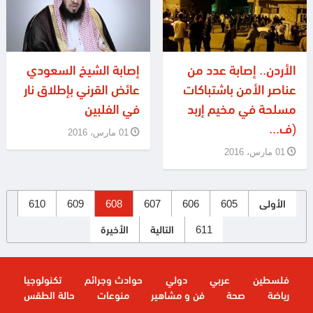
الأردن.. إصابة عدد من
إصابة الشيخ السعودي
عناصر الأمن باشتباكات
عائض القرني بإطلاق نار
مسلحة في مخيم إربد
في الفلبين
(ف...
01 مارس، 2016
01 مارس، 2016
الأولى
605
606
607
608
609
610
611
التالية
الأخيرة
فلسطين
عربي
دولي
حوادث وجرائم
تكنولوجيا
رياضة
صحة
فن و مشاهير
منوعات
حالة الطقس