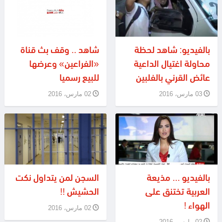
بالفيديو: شاهد لحظة
شاهد .. وقف بث قناة
محاولة اغتيال الداعية
«الفراعين» وعرضها
عائض القرني بالفلبين
للبيع رسميا
03 مارس، 2016
02 مارس، 2016
بالفيديو ... مذيعة
السجن لمن يتداول نكت
العربية تختنق على
الحشيش !!
الهواء !
02 مارس، 2016
02 مارس، 2016