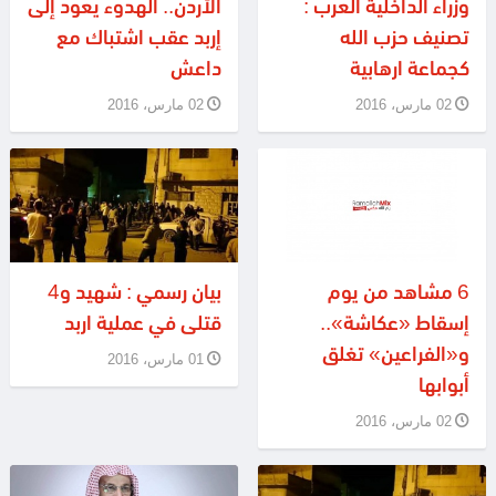
وزراء الداخلية العرب :
الأردن.. الهدوء يعود إلى
تصنيف حزب الله
إربد عقب اشتباك مع
كجماعة ارهابية
داعش
02 مارس، 2016
02 مارس، 2016
6 مشاهد من يوم
بيان رسمي : شهيد و4
إسقاط «عكاشة»..
قتلى في عملية اربد
و«الفراعين» تغلق
01 مارس، 2016
أبوابها
02 مارس، 2016