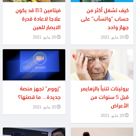
كيف تشغل أكثر من
فيتامين B3 قد يكون
حساب "واتسآب" على
علاجا لاعادة قدرة
جهاز واحد
الابصار للعين
20 مايو، 2021
20 مايو، 2021
بروتينات تتنبأ بالزهايمر
"زووم" تجهز منصة
قبل 5 سنوات من
جديدة... ما قصتها؟
الأعراض
20 مايو، 2021
20 مايو، 2021