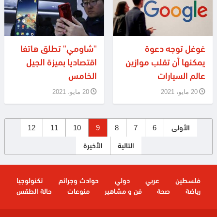
غوغل توجه دعوة
"شاومي" تطلق هاتفا
يمكنها أن تقلب موازين
اقتصاديا بميزة الجيل
عالم السيارات
الخامس
20 مايو، 2021
20 مايو، 2021
الأولى
6
7
8
9
10
11
12
التالية
الأخيرة
فلسطين
عربي
دولي
حوادث وجرائم
تكنولوجيا
رياضة
صحة
فن و مشاهير
منوعات
حالة الطقس