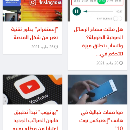
هل مللت سماع الرسائل
"إنستغرام" يطور تقنية
الصوتية الطويلة؟
تغير من شكل المنصة
واتساب تطلق ميزة
25 مايو، 2021
لتتحكم في...
26 مايو، 2021
مواصفات خيالية في
"يوتيوب" تبدأ تطبيق
هاتف "إنفنيكس نوت
قانون الضرائب الجديد
10"
اعتبارا من مطلع يونيو