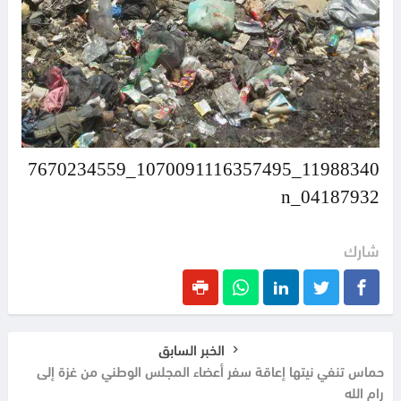
11988340_1070091116357495_7670234559
04187932_n
شارك
الخبر السابق
حماس تنفي نيتها إعاقة سفر أعضاء المجلس الوطني من غزة إلى
رام الله